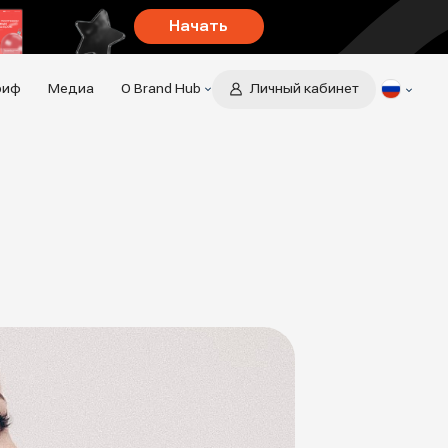
Начать
риф
Медиа
О Brand Hub
Личный кабинет
О компании
Отзывы
Контакты