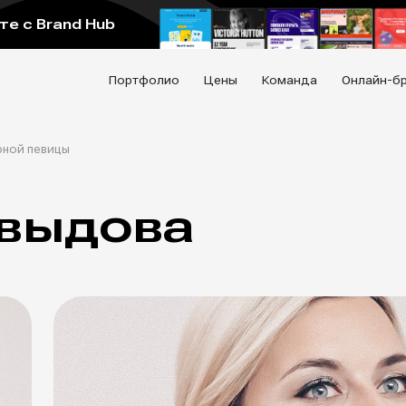
е с Brand Hub
Портфолио
Цены
Команда
Онлайн-б
рной певицы
выдова