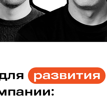
 для
развития
мпании: