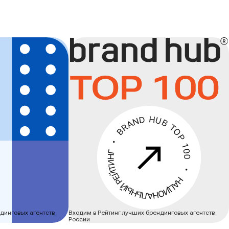
Brand Hub
top
100
динговых агентств
Входим в Рейтинг лучших брендинговых агентств
России