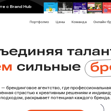
е с Brand Hub
Портфолио
Цены
Команда
Онлайн-б
Бренди
ъединяя
талан
бр
агентс
ём
сильные
Brand 
b — брендинговое агентство, где профессиональная
ённая страстью к креативным решениям и индиви
подходом, раскрывает потенциал каждого бренда.