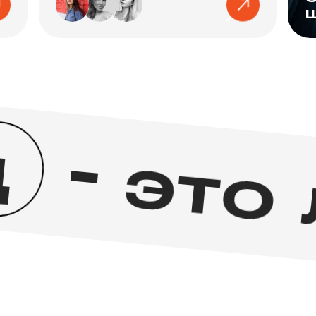
д
- это 