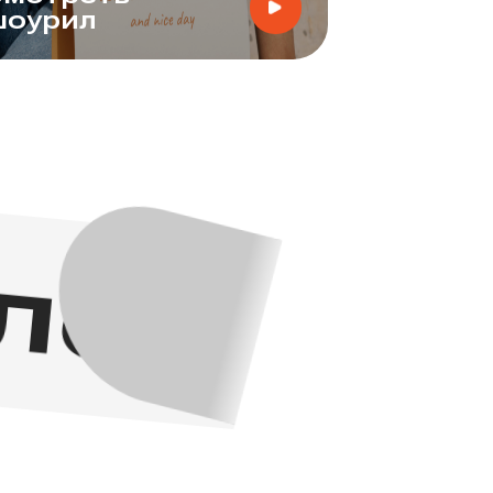
шоурил
легко!