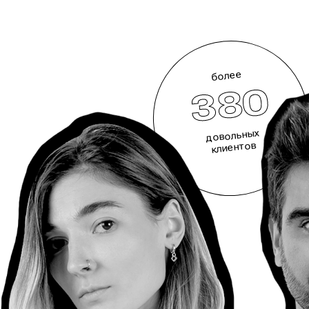
более
380
довольных
клиентов