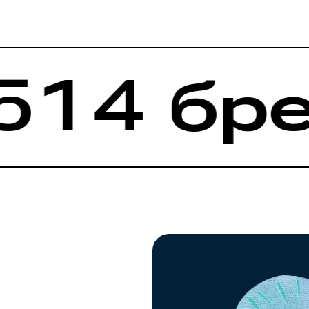
14 брен
Портфолио