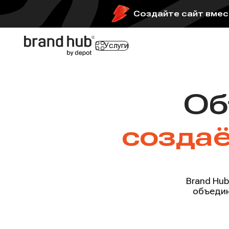
Создайте сайт вмест
Услуги
Об
созда
Brand Hu
объедин