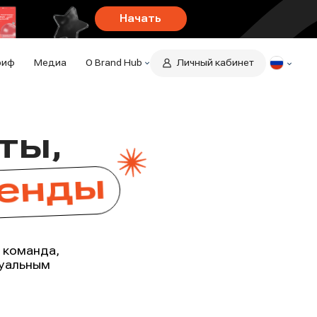
Начать
риф
Медиа
О Brand Hub
Личный кабинет
О компании
Отзывы
Контакты
нговое
ты,
енды
тво
Hub
 команда,
дуальным