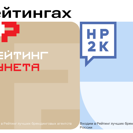
ейтингах
йтинг
HP2K
нета
в Рейтинг лучших брендинговых агентств
Входим в Рейтинг лучших брен
России