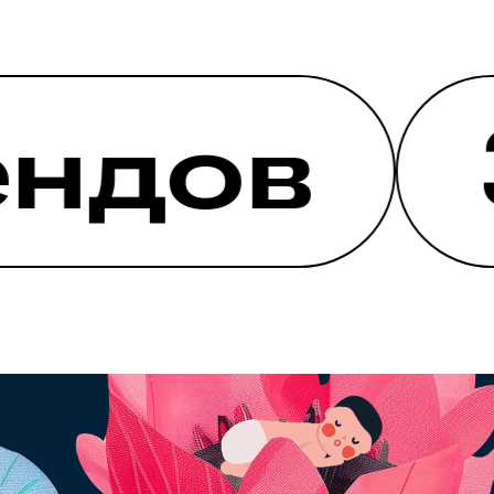
дов
3