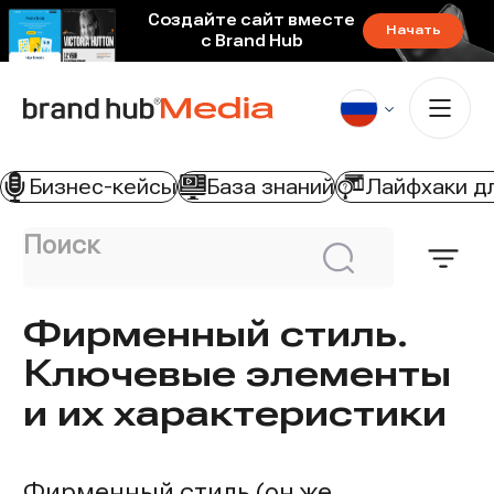
Создайте сайт вместе
Начать
с Brand Hub
Бизнес-кейсы
База знаний
Лайфхаки д
Поиск
Откр
Искать
филь
Фирменный стиль.
Ключевые элементы
и их характеристики
Фирменный стиль (он же