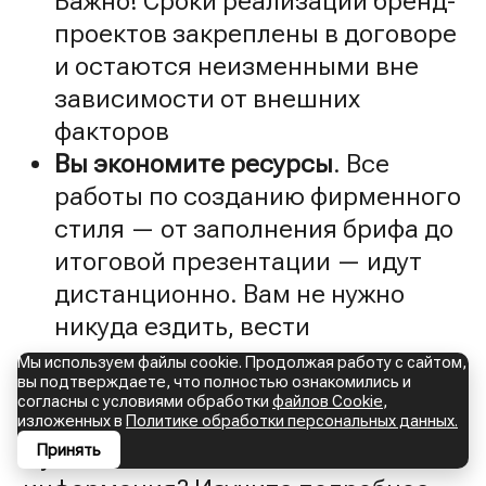
Важно! Сроки реализации бренд-
проектов закреплены в договоре
и остаются неизменными вне
зависимости от внешних
факторов
Вы экономите ресурсы
. Все
работы по созданию фирменного
стиля — от заполнения брифа до
итоговой презентации — идут
дистанционно. Вам не нужно
никуда ездить, вести
переговоры, встречаться с
Мы используем файлы cookie. Продолжая работу с сайтом,
вы подтверждаете, что полностью ознакомились и
командой разработчиков,
согласны с условиями обработки
файлов Cookie
,
контролировать процесс.
изложенных в
Политике обработки персональных данных.
Принять
Нужна дополнительная