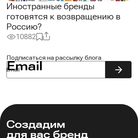
Иностранные бренды
готовятся к возвращению в
Россию?
Поделиться
Добавить
10882
Просмотры:
в
избранное
Подписаться на рассылку блога
Email
Подпис
на
рассыл
Создадим
для вас бренд