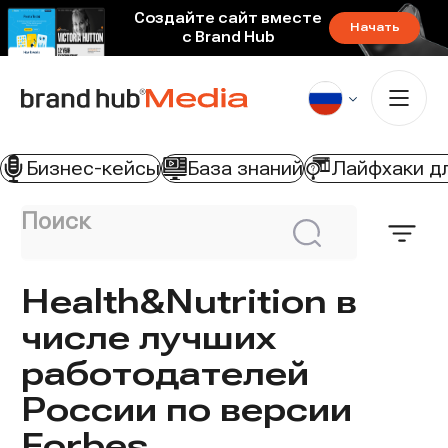
Создайте сайт вместе
Начать
с Brand Hub
Бизнес-кейсы
База знаний
Лайфхаки д
Поиск
Откр
Искать
филь
Health&Nutrition в
числе лучших
работодателей
России по версии
Forbes