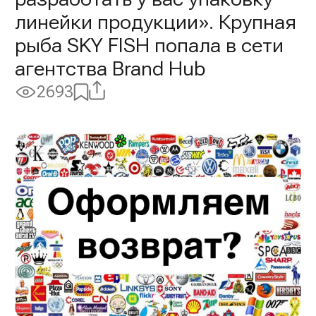
линейки продукции». Крупная
рыба SKY FISH попала в сети
агентства Brand Hub
Поделиться
Добавить
2693
Просмотры:
в
избранное