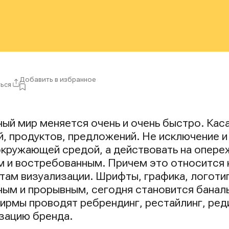
Добавить в избранное
ься
ры:
ый мир меняется очень и очень быстро. Каса
й, продуктов, предложений. Не исключение и
окружающей средой, а действовать на опере
м и востребованным. Причем это относится к
нтам визуализации. Шрифты, графика, логоти
ным и прорывным, сегодня становится банал
фирмы проводят ребрендинг, рестайлинг, ред
изацию бренда.