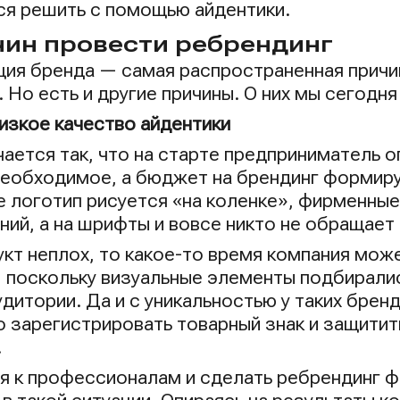
ся решить с помощью айдентики.
чин провести ребрендинг
ция бренда — самая распространенная причин
 Но есть и другие причины. О них мы сегодня
изкое качество айдентики
ается так, что на старте предприниматель о
необходимое, а бюджет на брендинг формиру
е логотип рисуется «на коленке», фирменные
ний, а на шрифты и вовсе никто не обращае
укт неплох, то какое-то время компания мо
 поскольку визуальные элементы подбиралис
дитории. Да и с уникальностью у таких брен
то зарегистрировать товарный знак и защити
.
я к профессионалам и сделать ребрендинг ф