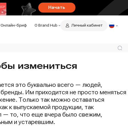
Начать
Онлайн-бриф
О Brand Hub
Личный кабинет
О компании
Отзывы
Иск
Контакты
обы измениться
ется это буквально всего — людей,
 бренды. Им приходится не просто меняться
жение. Только так можно оставаться
ак к выпускаемой продукции, так
п — то, что еще вчера было свежим,
ьным и устаревшим.