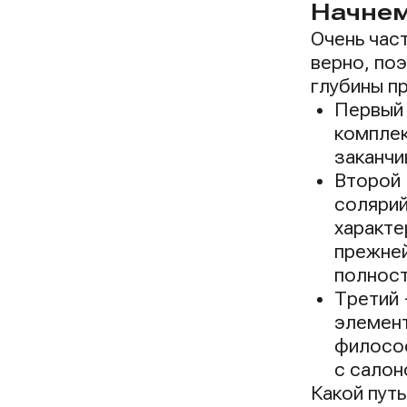
Начнем
Очень час
верно, по
глубины п
Первый 
комплек
заканчи
Второй 
солярий
характе
прежней
полнос
Третий 
элемент
философ
с салон
Какой пут