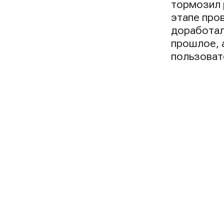
тормозил 
этапе про
доработал
прошлое, 
пользоват