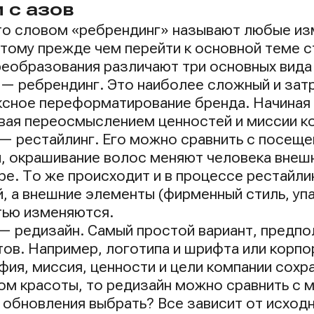
 с азов
то словом «ребрендинг» называют любые изм
этому прежде чем перейти к основной теме с
реобразования различают три основных вида
— ребрендинг. Это наиболее сложный и зат
сное переформатирование бренда. Начиная 
вая переосмыслением ценностей и миссии к
— рестайлинг. Его можно сравнить с посеще
, окрашивание волос меняют человека внешне
ре. То же происходит и в процессе рестайли
, а внешние элементы (фирменный стиль, упак
тью изменяются.
— редизайн. Самый простой вариант, предп
ов. Например, логотипа и шрифта или корпо
ия, миссия, ценности и цели компании сохр
ом красоты, то редизайн можно сравнить с 
ь обновления выбрать? Все зависит от исход