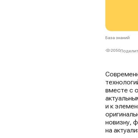
База знаний
2050
Поделит
Просмот
Современн
технологи
вместе с 
актуальны
и к элеме
оригиналь
новизну, 
на актуал