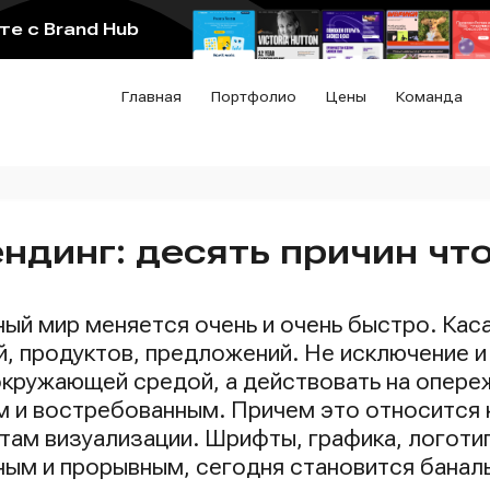
е с Brand Hub
Главная
Портфолио
Цены
Команда
ндинг: десять причин чт
ый мир меняется очень и очень быстро. Каса
й, продуктов, предложений. Не исключение и
окружающей средой, а действовать на опере
м и востребованным. Причем это относится к
нтам визуализации. Шрифты, графика, логоти
ным и прорывным, сегодня становится банал