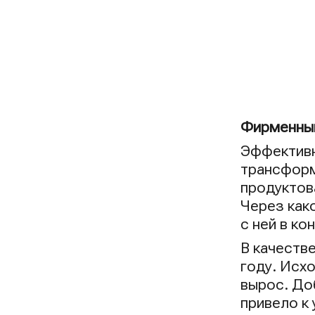
Фирменный
Эффективн
трансформ
продуктов
Через как
с ней в к
В качеств
году. Исх
вырос. До
привело к