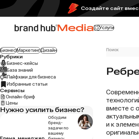
Создайте сайт вмест
Услуги
Поиск
Бизнес
Маркетинг
Дизайн
Рубрики
Бизнес-кейсы
Ребре
База знаний
Лайфхаки для бизнеса
Избранные статьи
Сервисы
Современн
Онлайн-бриф
технологи
Цены
вместе с 
Нужно усилить бизнес?
актуальны
Обсудим
бренд-
и к элеме
задачи по
оригиналь
вашему
Елена, менеджер
бизнесу