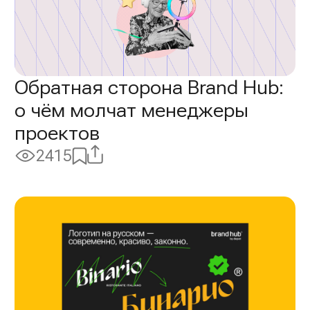
Обратная сторона Brand Hub:
о чём молчат менеджеры
проектов
Поделиться
Добавить
2415
Просмотры:
в
избранное