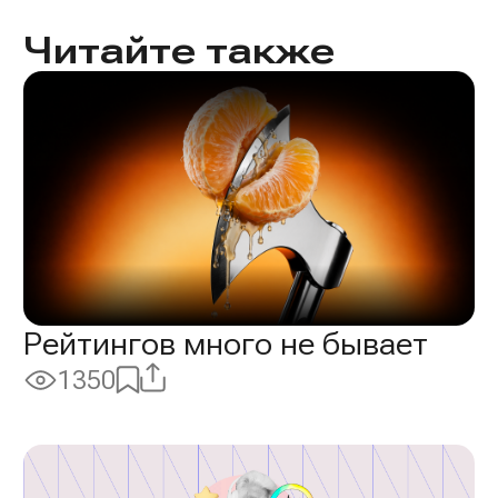
Читайте также
Рейтингов много не бывает
Поделиться
Добавить
1350
Просмотры:
в
избранное