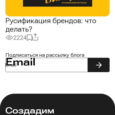
Русификация брендов: что
делать?
Поделиться
Добавить
2224
Просмотры:
в
избранное
Подписаться на рассылку блога
Email
Подпис
на
рассыл
Создадим