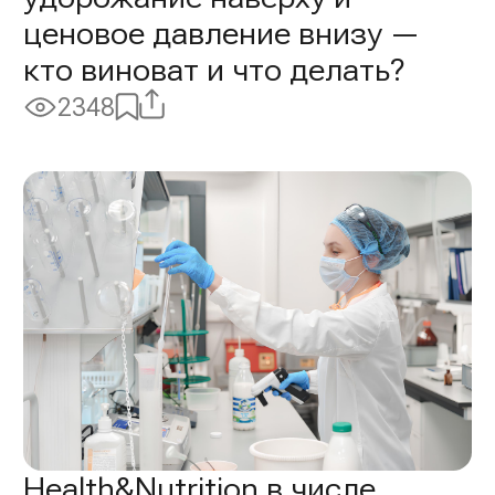
ценовое давление внизу —
кто виноват и что делать?
Поделиться
Добавить
2348
Просмотры:
в
избранное
Health&Nutrition в числе