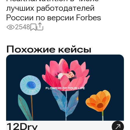
лучших работодателей
России по версии Forbes
Поделиться
Добавить
2548
Просмотры:
в
избранное
Похожие кейсы
12Dry