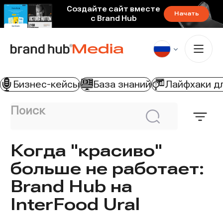
Создайте сайт вместе
Начать
с Brand Hub
Бизнес-кейсы
База знаний
Лайфхаки д
Поиск
Откр
Искать
филь
Когда "красиво"
больше не работает:
Brand Hub на
InterFood Ural