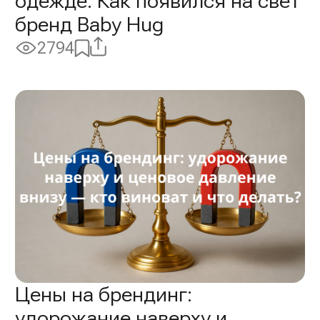
одежде. Как появился на свет
бренд Baby Hug
Поделиться
Добавить
2794
Просмотры:
в
избранное
Цены на брендинг:
удорожание наверху и