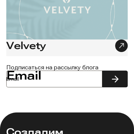
Velvety
Подписаться на рассылку блога
Email
Подпис
на
рассыл
Создадим