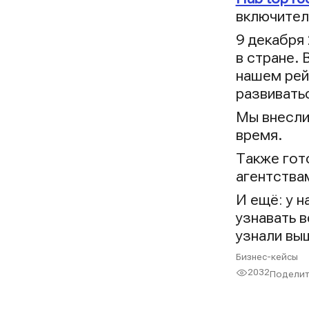
включител
9 декабря
в стране.
нашем рей
развивать
Мы внесли
время.
Также гот
агентствам
И ещё: у 
узнавать 
узнали вы
Бизнес-кейсы
2032
Поделит
Просмот