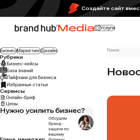
Создайте сайт вмест
Услуги
Поиск
Бизнес
Маркетинг
Дизайн
Рубрики
Бизнес-кейсы
Новос
База знаний
Лайфхаки для бизнеса
Избранные статьи
Сервисы
Онлайн-бриф
Цены
Нужно усилить бизнес?
Обсудим
бренд-
задачи по
вашему
Елена, менеджер
бизнесу