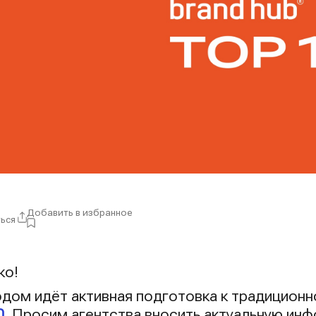
Добавить в избранное
ься
ры:
ко!
дом идёт активная подготовка к традицион
0
. Просим агентства вносить актуальную инф