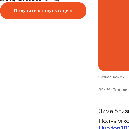
Получить консультацию
Бизнес-кейсы
2032
Поделит
Просмот
Зима близ
Полным хо
Hub top10