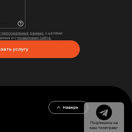
 персональных данных
, с целями
нных и с
правилами сайта.
зать услугу
Наверх
Подпишись на
наш телеграм-