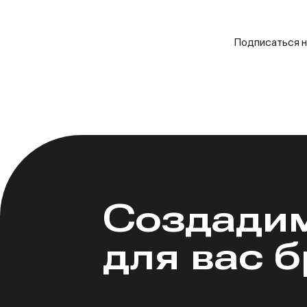
Подписаться н
Создади
для вас 