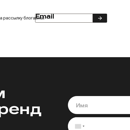
а рассылку блога
Email
Подписаться
на
рассылку
м
бренд
Имя