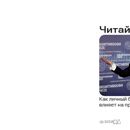
Читай
Как личный 
влияет на п
Подел
Добави
3058
Просмот
в
избран