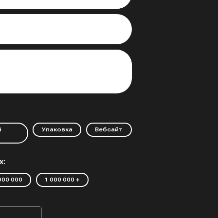
й
Упаковка
Вебсайт
х:
 000 000
1 000 000 +