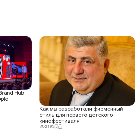
Brand Hub
ple
Как мы разработали фирменный
стиль для первого детского
кинофестиваля
Поделиться
Добавить
2193
Просмотры:
в
избранное