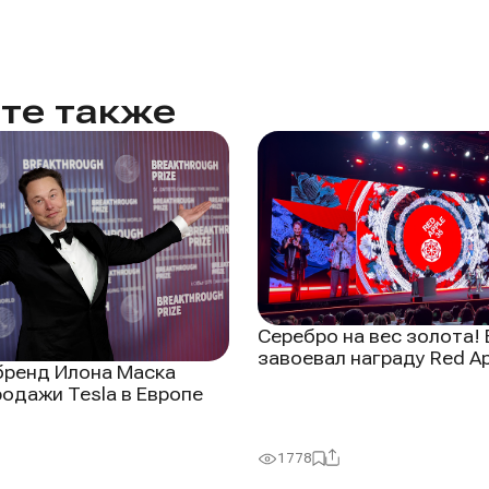
те также
Серебро на вес золота! 
завоевал награду Red Ap
бренд Илона Маска
родажи Tesla в Европе
иться
Поделиться
ть
Добавить
1778
ры:
Просмотры:
в
ное
избранное